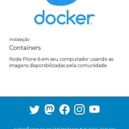
Instalação
Containers
Rode Plone 6 em seu computador usando as
imagens disponibilizadas pela comunidade.
®
O
Plone
Open Source CMS/WCM
tem
©
de 2000-2026 pela