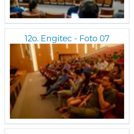
12o. Engitec - Foto 07