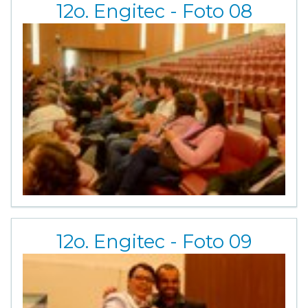
12o. Engitec - Foto 08
12o. Engitec - Foto 09