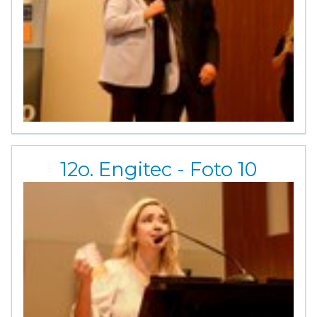
12o. Engitec - Foto 10