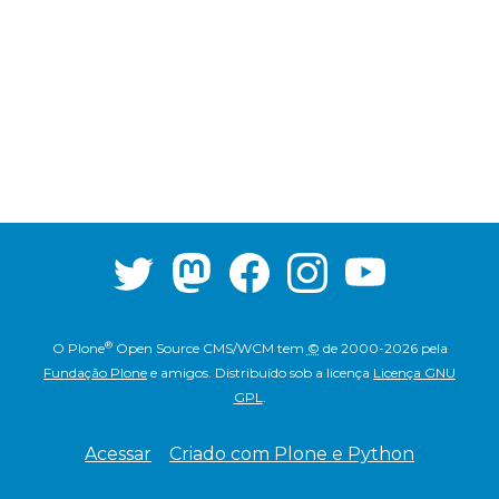
®
O
Plone
Open Source CMS/WCM
tem
©
de 2000-2026 pela
Fundação Plone
e amigos.
Distribuído sob a licença
Licença GNU
GPL
.
Acessar
Criado com Plone e Python