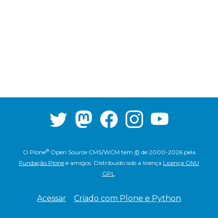
®
O
Plone
Open Source CMS/WCM
tem
©
de 2000-2026 pela
Fundação Plone
e amigos.
Distribuído sob a licença
Licença GNU
GPL
.
Acessar
Criado com Plone e Python