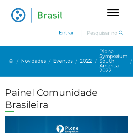
Entrar
Plone
Symposium
Novidades
Eventos
2022
South
/
/
/
/
/
America
2022
Painel Comunidade
Brasileira