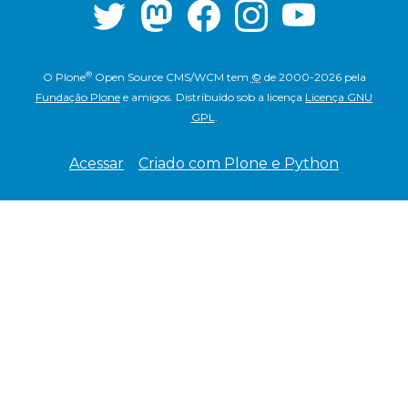
®
O
Plone
Open Source CMS/WCM
tem
©
de 2000-2026 pela
Fundação Plone
e amigos.
Distribuído sob a licença
Licença GNU
GPL
.
Acessar
Criado com Plone e Python