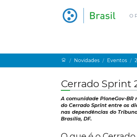
O 
Novidades
Eventos
/
/
/
Cerrado Sprint 
A comunidade PloneGov-BR re
do Cerrado Sprint entre os di
nas dependências do Tribunal
Brasília, DF.
O que é o Cerrado