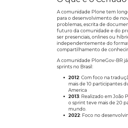
A comunidade Plone tem longo h
para o desenvolvimento de nov
problemas, escrita de docum
futuro da comunidade e do pró
ser presenciais, onlines ou híb
independentemente do formato,
compartilhamento de conhecime
A comunidade PloneGov-BR já 
sprints no Brasil:
2012
: Com foco na traduç
mais de 10 participantes
America
2013
: Realizado em João P
o sprint teve mais de 20 p
mundo.
2022
: Foco no desenvolvi