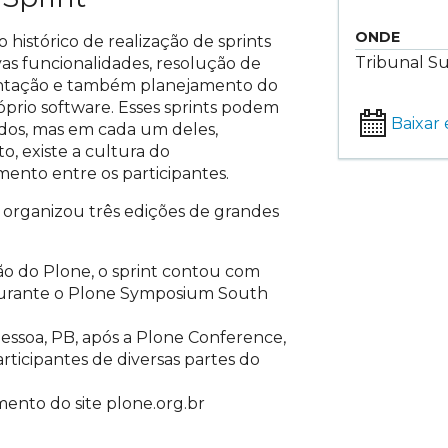
ONDE
istórico de realização de sprints
Tribunal Sup
as funcionalidades, resolução de
entação e também planejamento do
prio software. Esses sprints podem
Baixar
ridos, mas em cada um deles,
 existe a cultura do
nto entre os participantes.
organizou três edições de grandes
ão do Plone, o sprint contou com
 durante o Plone Symposium South
essoa, PB, após a Plone Conference,
articipantes de diversas partes do
mento do site plone.org.br