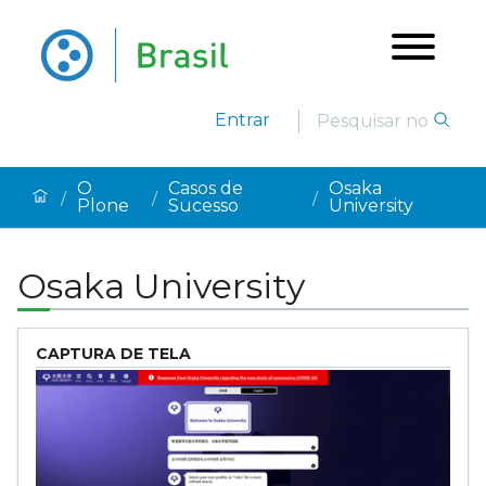
Entrar
O
Casos de
Osaka
/
/
/
Plone
Sucesso
University
Osaka University
CAPTURA DE TELA